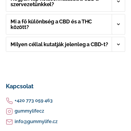
szervezetünkkel?
Mi a fő különbség a CBD és a THC
között?
Milyen céllal kutatják jelenleg a CBD-t?
L
á
Kapcsolat
b
+420 773 059 463
l
gummylifecz
é
info
@
gummylife.cz