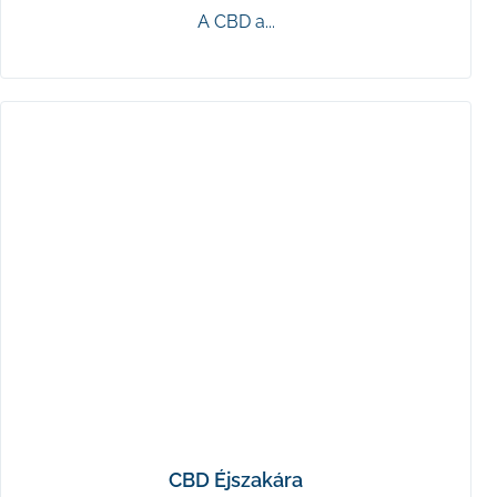
A CBD a...
CBD Éjszakára