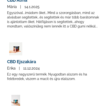
CBD Alma
Mária
|
14.1.2025
Egyszóval...imádom őket...Mind a szorongásban, mind az
alvásban segítettek...és segítettek és már több barátomnak
is ajánlottam őket. Hátfájáson is segítettek...ahogy
mondtam, valószínűleg nem lennék itt a CBD gumi nélkül...
CBD Ejszakára
Erika
|
11.12.2024
Ez egy nagyszerű termék. Nyugodtan alszom és ha
felébredek, viszem a macit és újra elalszom.