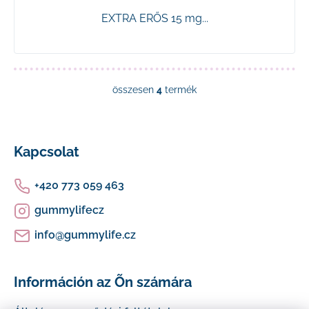
EXTRA ERŐS 15 mg...
összesen
4
termék
L
i
L
s
t
á
Kapcsolat
a
i
b
+420 773 059 463
r
á
l
gummylifecz
n
é
y
info
@
gummylife.cz
í
c
t
á
Információn az Õn számára
s