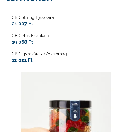
CBD Strong Éjszakára
21 007 Ft
KERESÉS
CBD Plus Ejszakára
19 068 Ft
CBD Ejszakára - 1/2 csomag
A
12 021 Ft
j
á
T
n
l
e
j
u
r
k
m
é