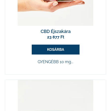
k
e
k
l
CBD Éjszakára
23 877 Ft
i
s
KOSÁRBA
t
GYENGÉBB 10 mg...
á
j
a