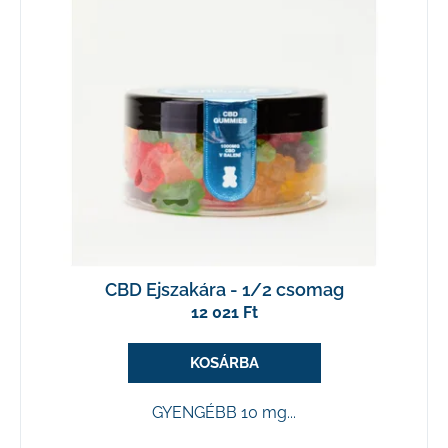
a
CBD Ejszakára - 1/2 csomag
12 021 Ft
KOSÁRBA
GYENGÉBB 10 mg...