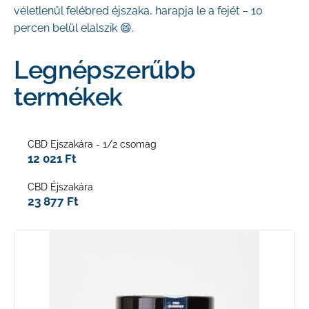
véletlenül felébred éjszaka, harapja le a fejét – 10
percen belül elalszik 😄.
Legnépszerűbb
KERESÉS
termékek
A
CBD Ejszakára - 1/2 csomag
j
12 021 Ft
á
n
CBD Éjszakára
l
23 877 Ft
j
u
T
k
e
r