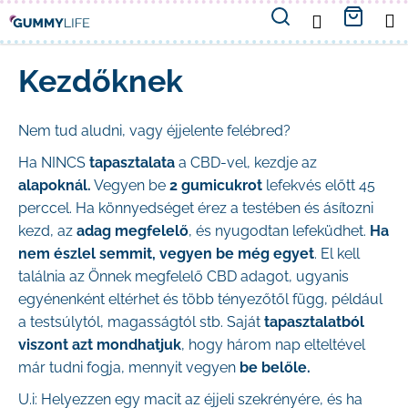
K
Ugrás
Keresés
Kosá
M
BEJELENTKE
a
o
fő
Vissza
Vissza
tartalomhoz
Kezdőknek
s
M
á
Nem tud aludni, vagy éjjelente felébred?
i
r
Ha NINCS
tapasztalata
a CBD-vel, kezdje az
t
alapoknál.
Vegyen be
2 gumicukrot
lefekvés előtt 45
perccel. Ha könnyedséget érez a testében és ásítozni
k
kezd, az
adag megfelelő
, és nyugodtan lefeküdhet.
Ha
e
nem észlel semmit, vegyen be még egyet
. El kell
találnia az Önnek megfelelő CBD adagot, ugyanis
r
egyénenként eltérhet és több tényezőtől függ, például
e
a testsúlytól, magasságtól stb. Saját
tapasztalatból
viszont azt mondhatjuk
, hogy három nap elteltével
s
már tudni fogja, mennyit vegyen
be belőle.
?
U.i: Helyezzen egy macit az éjjeli szekrényére, és ha