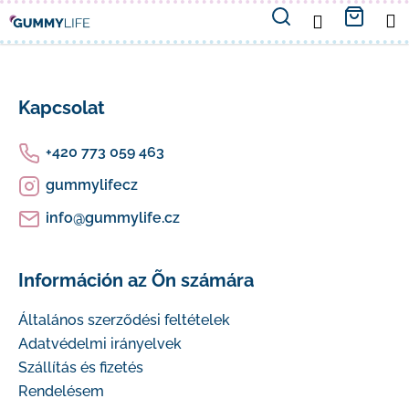
K
Ugrás
Keresés
Kosá
M
BEJELENTKE
a
o
fő
Vissza
Vissza
tartalomhoz
L
s
á
M
Kapcsolat
á
b
i
r
+420 773 059 463
l
t
gummylifecz
é
k
info
@
gummylife.cz
c
e
Információn az Õn számára
r
e
Általános szerződési feltételek
Adatvédelmi irányelvek
s
Szállítás és fizetés
?
Rendelésem