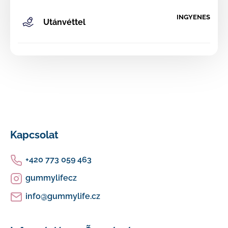
INGYENES
Utánvéttel
KERESÉS
A
j
L
á
n
á
Kapcsolat
l
b
j
+420 773 059 463
u
l
k
gummylifecz
é
info
@
gummylife.cz
c