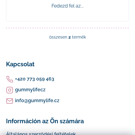
Fedezd fel az...
összesen
2
termék
L
i
L
s
t
á
Kapcsolat
a
i
b
+420 773 059 463
r
á
l
gummylifecz
n
é
y
info
@
gummylife.cz
í
c
t
á
Információn az Õn számára
s
e
Általános szerződési feltételek