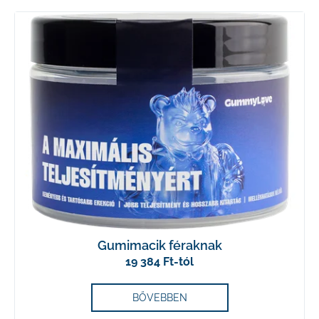
j
a
Gumimacik féraknak
19 384 Ft-tól
BŐVEBBEN