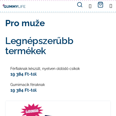
K
Ugrás
Keresés
Kosá
M
BEJELENTKE
a
o
fő
Vissza
Vissza
tartalomhoz
Pro muže
s
M
á
Legnépszerűbb
i
r
termékek
t
k
Férfiaknak készült, nyelven oldódó csíkok
e
19 384 Ft-tól
r
Gumimacik féraknak
19 384 Ft-tól
e
s
T
?
e