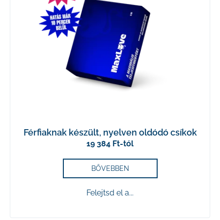
r
m
é
KERESÉS
k
e
A
j
k
á
l
n
Férfiaknak készült, nyelven oldódó csíkok
l
19 384 Ft-tól
i
j
u
s
BŐVEBBEN
k
t
Felejtsd el a...
á