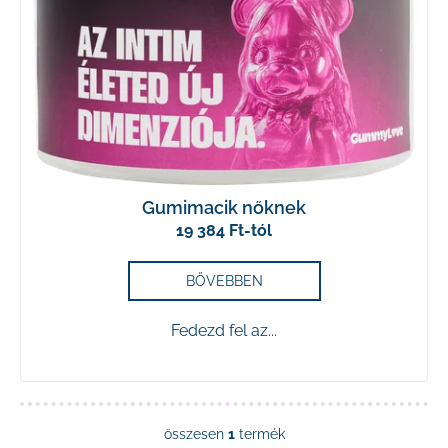
m
é
k
KERESÉS
e
k
A
l
Gumimacik nőknek
j
19 384 Ft-tól
i
á
n
s
l
BŐVEBBEN
j
t
u
Fedezd fel az...
k
á
j
a
összesen
1
termék
L